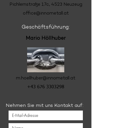
,
Pichlernstraße 17c
4523 Neuzeug
office
@innometall.at
Geschäftsführung:
Mario Höllhuber
m.hoellhuber@innometall.at
+
43 676 3303298
Nehmen Sie mit uns Kontakt auf: